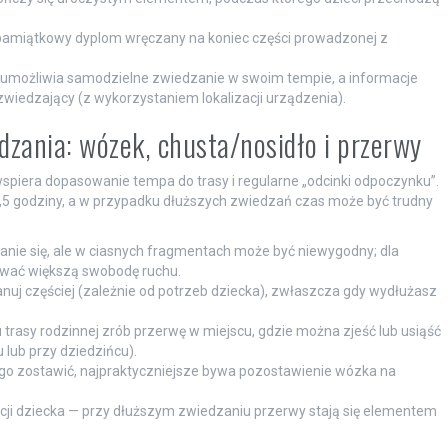
pamiątkowy dyplom wręczany na koniec części prowadzonej z
umożliwia samodzielne zwiedzanie w swoim tempie, a informacje
zwiedzający (z wykorzystaniem lokalizacji urządzenia).
zania: wózek, chusta/nosidło i przerwy
piera dopasowanie tempa do trasy i regularne „odcinki odpoczynku”.
 1,5 godziny, a w przypadku dłuższych zwiedzań czas może być trudny
nie się, ale w ciasnych fragmentach może być niewygodny; dla
ować większą swobodę ruchu.
nuj częściej (zależnie od potrzeb dziecka), zwłaszcza gdy wydłużasz
trasy rodzinnej zrób przerwę w miejscu, gdzie można zjeść lub usiąść
 lub przy dziedzińcu).
ba go zostawić, najpraktyczniejsze bywa pozostawienie wózka na
cji dziecka — przy dłuższym zwiedzaniu przerwy stają się elementem