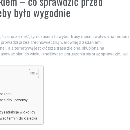
kiem – co sprawdzić przed
eby było wygodnie
jścia na zamek”, tymczasem to wybór trasy mocno wpływa na tempo i
 i prowadzi przez średniowieczną warownię z zadaniami,
, a alternatywą jest krótsza trasa zielona, skupiona na
ować plan do wieku i możliwości poruszania się oraz sprawdzić, jaki
iedzaniu
osidło i przerwy
 i atrakcje w okolicy
ować termin do dziecka