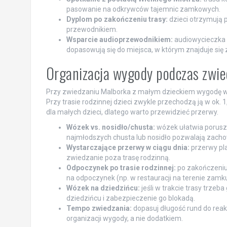
pasowanie na odkrywców tajemnic zamkowych.
Dyplom po zakończeniu trasy:
dzieci otrzymują 
przewodnikiem.
Wsparcie audioprzewodnikiem:
audiowycieczka 
dopasowują się do miejsca, w którym znajduje się 
Organizacja wygody podczas zwied
Przy zwiedzaniu Malborka z małym dzieckiem wygodę ws
Przy trasie rodzinnej dzieci zwykle przechodzą ją w ok.
dla małych dzieci, dlatego warto przewidzieć przerwy.
Wózek vs. nosidło/chusta:
wózek ułatwia porusza
najmłodszych chusta lub nosidło pozwalają zach
Wystarczające przerwy w ciągu dnia:
przerwy pla
zwiedzanie poza trasę rodzinną.
Odpoczynek po trasie rodzinnej:
po zakończeniu 
na odpoczynek (np. w restauracji na terenie zamku
Wózek na dziedzińcu:
jeśli w trakcie trasy trze
dziedzińcu i zabezpieczenie go blokadą.
Tempo zwiedzania:
dopasuj długość rund do reak
organizacji wygody, a nie dodatkiem.