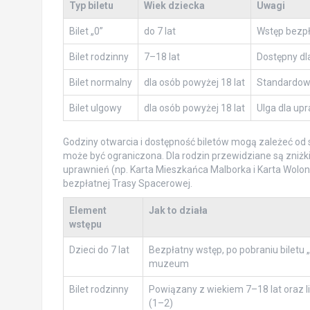
Typ biletu
Wiek dziecka
Uwagi
Bilet „0”
do 7 lat
Wstęp bezpł
Bilet rodzinny
7–18 lat
Dostępny dl
Bilet normalny
dla osób powyżej 18 lat
Standardowy
Bilet ulgowy
dla osób powyżej 18 lat
Ulga dla up
Godziny otwarcia i dostępność biletów mogą zależeć od s
może być ograniczona. Dla rodzin przewidziane są zniżki
uprawnień (np. Karta Mieszkańca Malborka i Karta Wolon
bezpłatnej Trasy Spacerowej.
Element
Jak to działa
wstępu
Dzieci do 7 lat
Bezpłatny wstęp, po pobraniu biletu „
muzeum
Bilet rodzinny
Powiązany z wiekiem 7–18 lat oraz 
(1–2)