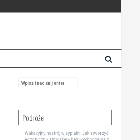
Szukaj:
Podróże
Wakacyjny nastrój w sypialni: Jak stworzyć
egzotyczną atmosferę bez wychodzenia z