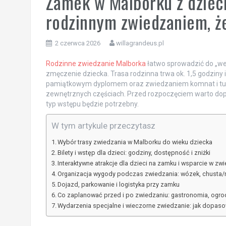
Zamek w Malborku z dziec
rodzinnym zwiedzaniem, ż
2 czerwca 2026
willagrandeus.pl
Rodzinne zwiedzanie Malborka
łatwo sprowadzić do „we
zmęczenie dziecka. Trasa rodzinna trwa ok. 1,5 godziny
pamiątkowym dyplomem oraz zwiedzaniem komnat i tuneli
zewnętrznych częściach. Przed rozpoczęciem warto dopas
typ wstępu będzie potrzebny.
W tym artykule przeczytasz
Wybór trasy zwiedzania w Malborku do wieku dziecka
Bilety i wstęp dla dzieci: godziny, dostępność i zniżki
Interaktywne atrakcje dla dzieci na zamku i wsparcie w zw
Organizacja wygody podczas zwiedzania: wózek, chusta/n
Dojazd, parkowanie i logistyka przy zamku
Co zaplanować przed i po zwiedzaniu: gastronomia, ogrody
Wydarzenia specjalne i wieczorne zwiedzanie: jak dopas