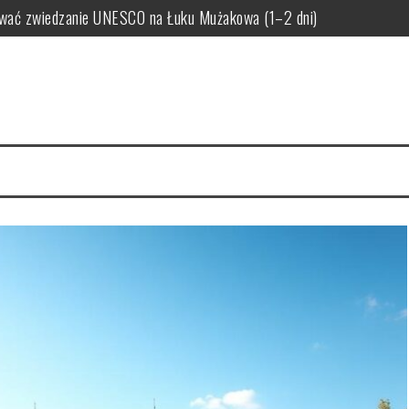
nować zwiedzanie UNESCO na Łuku Mużakowa (1–2 dni)
dzić przed rodzinnym wyjazdem i planowaniem trasy
 i wskazówki praktyczne dla Łęknicy oraz Bad Muskau
lety, rezerwacja i nocleg w praktyce
za baza noclegowa w okolicy Muzeum i Rezerwatu UNESCO
wiedzania od Nowego Zamku po Geopark Łuk Mużakowa