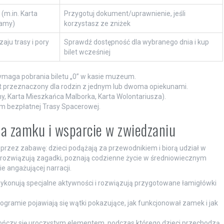
(m.in. Karta
Przygotuj dokument/uprawnienie, jeśli
ramy)
korzystasz ze zniżek
aju trasy i pory
Sprawdź dostępność dla wybranego dnia i kup
bilet wcześniej
 wymaga pobrania biletu „0” w kasie muzeum.
jest przeznaczony dla rodzin z jednym lub dwoma opiekunami.
ny, Karta Mieszkańca Malborka, Karta Wolontariusza).
em bezpłatnej Trasy Spacerowej.
 na zamku i wsparcie w zwiedzaniu
e przez zabawę: dzieci podążają za przewodnikiem i biorą udział w
i rozwiązują zagadki, poznają codzienne życie w średniowiecznym
e angażującej narracji.
ykonują specjalne aktywności i rozwiązują przygotowane łamigłówki
ogramie pojawiają się wątki pokazujące, jak funkcjonował zamek i jak
ończy się uroczystym elementem, podczas którego dzieci przechodzą