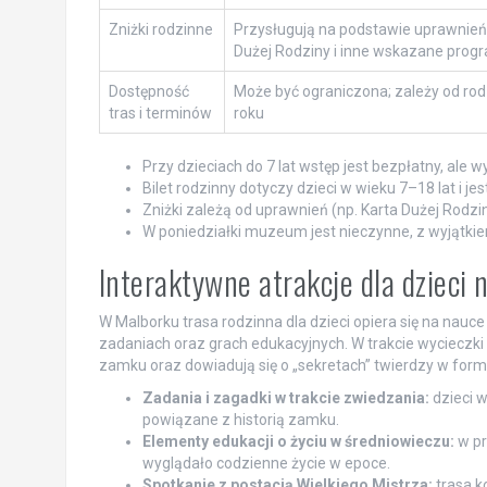
Zniżki rodzinne
Przysługują na podstawie uprawnień 
Dużej Rodziny i inne wskazane prog
Dostępność
Może być ograniczona; zależy od rodz
tras i terminów
roku
Przy dzieciach do 7 lat wstęp jest bezpłatny, ale
Bilet rodzinny dotyczy dzieci w wieku 7–18 lat i 
Zniżki zależą od uprawnień (np. Karta Dużej Rodzi
W poniedziałki muzeum jest nieczynne, z wyjątki
Interaktywne atrakcje dla dzieci
W Malborku trasa rodzinna dla dzieci opiera się na nauc
zadaniach oraz grach edukacyjnych. W trakcie wycieczk
zamku oraz dowiadują się o „sekretach” twierdzy w formi
Zadania i zagadki w trakcie zwiedzania:
dzieci w
powiązane z historią zamku.
Elementy edukacji o życiu w średniowieczu:
w pr
wyglądało codzienne życie w epoce.
Spotkanie z postacią Wielkiego Mistrza:
trasa k