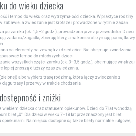
ku do wieku dziecka
ość i tempo do wieku oraz wytrzymałości dziecka. W praktyce rodziny
 w zabawie, a zwiedzanie jest krótsze i prowadzone w rytmie zadań.
wa po zamku (ok. 1,5–2 godz.), prowadzona przez przewodnika. Dzieci
ązują zadania/zagadki, zbierają litery, a na koniec otrzymują pamiątkowy
h.
awiona na elementy na zewnątrz i dziedzińce. Nie obejmuje zwiedzania
dopasować tempo do młodszych dzieci.
dzanie wszystkich części zamku (ok. 3–3,5 godz.), obejmujące wnętrza i
re lepiej znoszą dłuższy czas zwiedzania.
 (zielonej) albo wybierz trasę rodzinną, która łączy zwiedzanie z
 ciągu trasy i przerwy w trakcie chodzenia.
 dostępność i zniżki
 z wiekiem dziecka oraz statusem opiekunów. Dzieci do 7 lat wchodzą
m bilet „0”. Dla dzieci w wieku 7–18 lat przeznaczony jest bilet
opiekunami. Na miejscu dostępne są także bilety normalne i ulgowe,