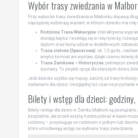
Wybór trasy zwiedzania w Malbor
Przy wyborze trasy zwiedzania w Malborku dopasuj dług
najczęściej wybierają wariant, w którym dziecko ma rolę
Rodzinna Trasa Wakacyjna
: interaktywna wypra
dostają kaptur i wcielają się w rolę rycerzy, rozwi
dyplom oraz biorą udział w dodatkowych zabawac
Trasa zielona (Spacerowa)
: ok. 1,5 godz., nast
wnętrz komnat ani wystaw, dzięki czemu łatwiej 
Trasa Zamkowa – Historyczna
: pełniejsze zwie
wystawy. To zwykle opcja dla starszych dzieci, któ
Jeśli dziecko szybko się męczy, zacznij od trasy krótszej
zadaniami dla dzieci. Uwzględnij też czas na przystanki w
Bilety i wstęp dla dzieci: godziny,
Bilety i wstęp dla dzieci w Zamku Malbork są powiązane
bezpłatnie, ale przed wizytą trzeba pobrać w kasie muzeu
rodzinny – przysługuje on rodzinom z jednym lub dwoma 
które umożliwiają wstęp na wybrane trasy zwiedzania.