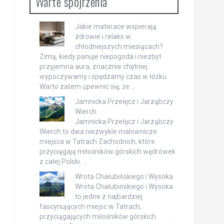
Warte spojrzenia
Jakie materace wspierają
zdrowie i relaks w
chłodniejszych miesiącach?
Zimą, kiedy panuje niepogoda i niezbyt
przyjemna aura, znacznie chętniej
wypoczywamy i spędzamy czas w łóżku.
Warto zatem upewnić się, że …
Jamnicka Przełęcz i Jarząbczy
Wierch
Jamnicka Przełęcz i Jarząbczy
Wierch to dwa niezwykle malownicze
miejsca w Tatrach Zachodnich, które
przyciągają miłośników górskich wędrówek
z całej Polski. …
Wrota Chałubińskiego i Wysoka
Wrota Chałubińskiego i Wysoka
to jedne z najbardziej
fascynujących miejsc w Tatrach,
przyciągających miłośników górskich