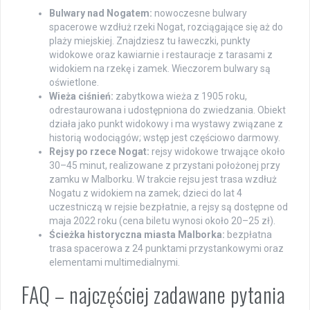
Bulwary nad Nogatem:
nowoczesne bulwary
spacerowe wzdłuż rzeki Nogat, rozciągające się aż do
plaży miejskiej. Znajdziesz tu ławeczki, punkty
widokowe oraz kawiarnie i restauracje z tarasami z
widokiem na rzekę i zamek. Wieczorem bulwary są
oświetlone.
Wieża ciśnień:
zabytkowa wieża z 1905 roku,
odrestaurowana i udostępniona do zwiedzania. Obiekt
działa jako punkt widokowy i ma wystawy związane z
historią wodociągów; wstęp jest częściowo darmowy.
Rejsy po rzece Nogat:
rejsy widokowe trwające około
30–45 minut, realizowane z przystani położonej przy
zamku w Malborku. W trakcie rejsu jest trasa wzdłuż
Nogatu z widokiem na zamek; dzieci do lat 4
uczestniczą w rejsie bezpłatnie, a rejsy są dostępne od
maja 2022 roku (cena biletu wynosi około 20–25 zł).
Ścieżka historyczna miasta Malborka:
bezpłatna
trasa spacerowa z 24 punktami przystankowymi oraz
elementami multimedialnymi.
FAQ – najczęściej zadawane pytania