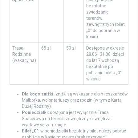
bezpłatne
zwiedzanie
terenów
zewnętrznych (bilet
„0” do pobrania w
kasie)
Trasa
65 zł
50 zł
Dostępna w okresie
Rodzinna
28.06–31.08, dzieci
(wakacyjna)
do lat 7 wchodzą
bezpłatnie po
pobraniu biletu „0”
w kasie
Dla kogo zniżki:
zniżki są wskazane dla mieszkańców
Malborka, wolontariuszy oraz rodzin (w tym z Kartą
Dużej Rodziny).
Poniedziałki:
dostępna jest wyłącznie Trasa
Spacerowa na terenie zewnętrznym; wnętrza i
wystawy są zamknięte.
Bilet „0”:
w poniedziałki bezpłatny bilet należy pobrać
osobiście w kasie muzeum (brak rezerwacji