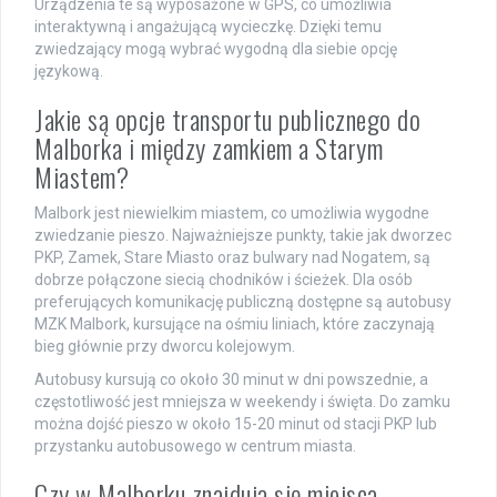
Urządzenia te są wyposażone w GPS, co umożliwia
interaktywną i angażującą wycieczkę. Dzięki temu
zwiedzający mogą wybrać wygodną dla siebie opcję
językową.
Jakie są opcje transportu publicznego do
Malborka i między zamkiem a Starym
Miastem?
Malbork jest niewielkim miastem, co umożliwia wygodne
zwiedzanie pieszo. Najważniejsze punkty, takie jak dworzec
PKP, Zamek, Stare Miasto oraz bulwary nad Nogatem, są
dobrze połączone siecią chodników i ścieżek. Dla osób
preferujących komunikację publiczną dostępne są autobusy
MZK Malbork, kursujące na ośmiu liniach, które zaczynają
bieg głównie przy dworcu kolejowym.
Autobusy kursują co około 30 minut w dni powszednie, a
częstotliwość jest mniejsza w weekendy i święta. Do zamku
można dojść pieszo w około 15-20 minut od stacji PKP lub
przystanku autobusowego w centrum miasta.
Czy w Malborku znajdują się miejsca