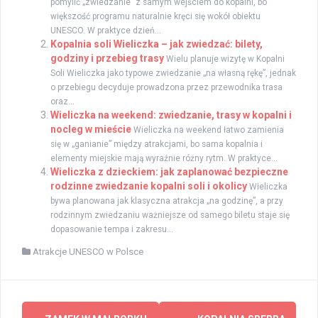
pomylić „zwiedzanie” z samym wejściem do kopalni, bo
większość programu naturalnie kręci się wokół obiektu
UNESCO. W praktyce dzień...
Kopalnia soli Wieliczka – jak zwiedzać: bilety,
godziny i przebieg trasy
Wielu planuje wizytę w Kopalni
Soli Wieliczka jako typowe zwiedzanie „na własną rękę”, jednak
o przebiegu decyduje prowadzona przez przewodnika trasa
oraz...
Wieliczka na weekend: zwiedzanie, trasy w kopalni i
nocleg w mieście
Wieliczka na weekend łatwo zamienia
się w „ganianie” między atrakcjami, bo sama kopalnia i
elementy miejskie mają wyraźnie różny rytm. W praktyce...
Wieliczka z dzieckiem: jak zaplanować bezpieczne
rodzinne zwiedzanie kopalni soli i okolicy
Wieliczka
bywa planowana jak klasyczna atrakcja „na godzinę”, a przy
rodzinnym zwiedzaniu ważniejsze od samego biletu staje się
dopasowanie tempa i zakresu...
Atrakcje UNESCO w Polsce
Zobacz