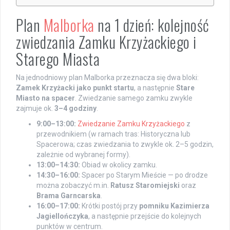
Plan
Malborka
na 1 dzień: kolejność
zwiedzania Zamku Krzyżackiego i
Starego Miasta
Na jednodniowy plan Malborka przeznacza się dwa bloki:
Zamek Krzyżacki jako punkt startu
, a następnie
Stare
Miasto na spacer
. Zwiedzanie samego zamku zwykle
zajmuje ok.
3–4 godziny
.
9:00–13:00:
Zwiedzanie Zamku Krzyżackiego
z
przewodnikiem (w ramach tras: Historyczna lub
Spacerowa; czas zwiedzania to zwykle ok. 2–5 godzin,
zależnie od wybranej formy).
13:00–14:30:
Obiad w okolicy zamku.
14:30–16:00:
Spacer po Starym Mieście — po drodze
można zobaczyć m.in.
Ratusz Staromiejski
oraz
Brama Garncarska
.
16:00–17:00:
Krótki postój przy
pomniku Kazimierza
Jagiellończyka
, a następnie przejście do kolejnych
punktów w centrum.