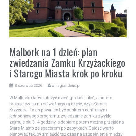
Malbork na 1 dzień: plan
zwiedzania Zamku Krzyżackiego
i Starego Miasta krok po kroku
3 czerwca 2026
willagrandeus.pl
W Malborku łatwo ułożyć dzień „po kolei ulic”, a potem
brakuje czasu na najważniejszą część, czyli Zamek
Krzyżacki. To on powinien być punktem centralnym
jednodniowego programu: zwiedzanie zamku zwykle
zajmuje ok. 3–4 godziny, a dopiero potem można przejść na
Stare Miasto ze spacerem po zabytkach. Całość warto
planować tak, by zmieścić też czas na uzupełnienia między