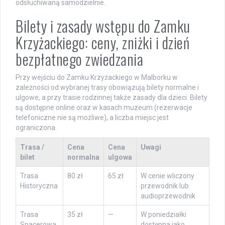
odsłuchiwaną samodzielnie.
Bilety i zasady wstępu do Zamku
Krzyżackiego: ceny, zniżki i dzień
bezpłatnego zwiedzania
Przy wejściu do Zamku Krzyżackiego w Malborku w
zależności od wybranej trasy obowiązują bilety normalne i
ulgowe, a przy trasie rodzinnej także zasady dla dzieci. Bilety
są dostępne online oraz w kasach muzeum (rezerwacje
telefoniczne nie są możliwe), a liczba miejsc jest
ograniczona.
Trasa /
Cena
Cena
Uwagi
bilet
normalna
ulgowa
Trasa
80 zł
65 zł
W cenie wliczony
Historyczna
przewodnik lub
audioprzewodnik
Trasa
35 zł
—
W poniedziałki
Spacerowa
dostępna jako