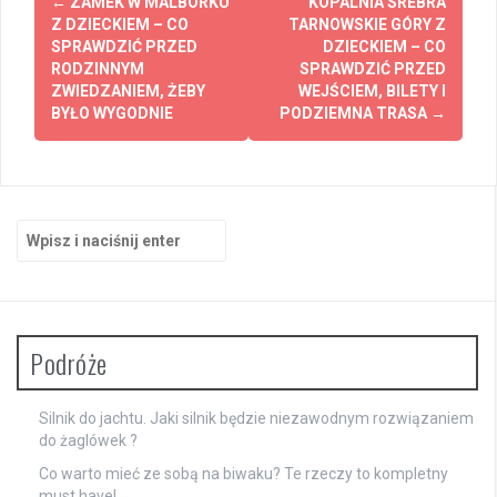
←
ZAMEK W MALBORKU
KOPALNIA SREBRA
wpisy
Z DZIECKIEM – CO
TARNOWSKIE GÓRY Z
SPRAWDZIĆ PRZED
DZIECKIEM – CO
RODZINNYM
SPRAWDZIĆ PRZED
ZWIEDZANIEM, ŻEBY
WEJŚCIEM, BILETY I
BYŁO WYGODNIE
PODZIEMNA TRASA
→
Szukaj:
Podróże
Silnik do jachtu. Jaki silnik będzie niezawodnym rozwiązaniem
do żaglówek ?
Co warto mieć ze sobą na biwaku? Te rzeczy to kompletny
must have!