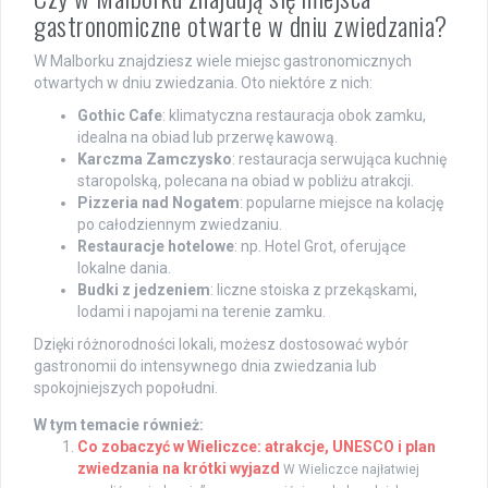
gastronomiczne otwarte w dniu zwiedzania?
W Malborku znajdziesz wiele miejsc gastronomicznych
otwartych w dniu zwiedzania. Oto niektóre z nich:
Gothic Cafe
: klimatyczna restauracja obok zamku,
idealna na obiad lub przerwę kawową.
Karczma Zamczysko
: restauracja serwująca kuchnię
staropolską, polecana na obiad w pobliżu atrakcji.
Pizzeria nad Nogatem
: popularne miejsce na kolację
po całodziennym zwiedzaniu.
Restauracje hotelowe
: np. Hotel Grot, oferujące
lokalne dania.
Budki z jedzeniem
: liczne stoiska z przekąskami,
lodami i napojami na terenie zamku.
Dzięki różnorodności lokali, możesz dostosować wybór
gastronomii do intensywnego dnia zwiedzania lub
spokojniejszych popołudni.
W tym temacie również:
Co zobaczyć w Wieliczce: atrakcje, UNESCO i plan
zwiedzania na krótki wyjazd
W Wieliczce najłatwiej