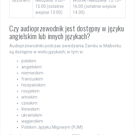
sezonem
Niedziela: 9:00–
Wtorek–Niedziela: 13:15–
15:00 (ostatnie
16:00 (ostatnie wejście
wejście 13:00)
14:30)
Czy audioprzewodnik jest dostępny w języku
angielskim lub innych językach?
Audioprzewodniki podczas zwiedzania Zamku w Malborku
są dostępne w wielu językach, w tym w:
polskim
angielskim
niemieckim
francuskim
hiszpańskim
rosyjskim
włoskim
czeskim
litewskim
ukraińskim
węgierskim
Polskim Języku Migowym (PJM)