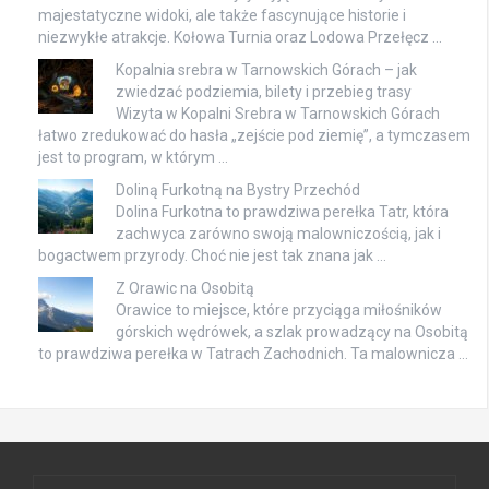
majestatyczne widoki, ale także fascynujące historie i
niezwykłe atrakcje. Kołowa Turnia oraz Lodowa Przełęcz …
Kopalnia srebra w Tarnowskich Górach – jak
zwiedzać podziemia, bilety i przebieg trasy
Wizyta w Kopalni Srebra w Tarnowskich Górach
łatwo zredukować do hasła „zejście pod ziemię”, a tymczasem
jest to program, w którym …
Doliną Furkotną na Bystry Przechód
Dolina Furkotna to prawdziwa perełka Tatr, która
zachwyca zarówno swoją malowniczością, jak i
bogactwem przyrody. Choć nie jest tak znana jak …
Z Orawic na Osobitą
Orawice to miejsce, które przyciąga miłośników
górskich wędrówek, a szlak prowadzący na Osobitą
to prawdziwa perełka w Tatrach Zachodnich. Ta malownicza …