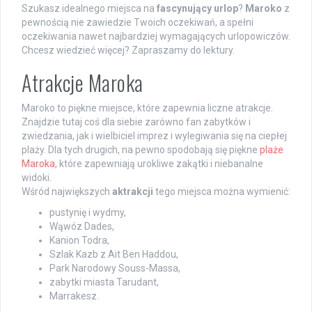
Szukasz idealnego miejsca na
fascynujący urlop
?
Maroko
z
pewnością nie zawiedzie Twoich oczekiwań, a spełni
oczekiwania nawet najbardziej wymagających urlopowiczów.
Chcesz wiedzieć więcej? Zapraszamy do lektury.
Atrakcje Maroka
Maroko to piękne miejsce, które zapewnia liczne atrakcje.
Znajdzie tutaj coś dla siebie zarówno fan zabytków i
zwiedzania, jak i wielbiciel imprez i wylegiwania się na ciepłej
plaży. Dla tych drugich, na pewno spodobają się piękne
plaże
Maroka
, które zapewniają urokliwe zakątki i niebanalne
widoki.
Wśród największych
aktrakcji
tego miejsca można wymienić:
pustynię i wydmy,
Wąwóz Dades,
Kanion Todra,
Szlak Kazb z Ait Ben Haddou,
Park Narodowy Souss-Massa,
zabytki miasta Tarudant,
Marrakesz.