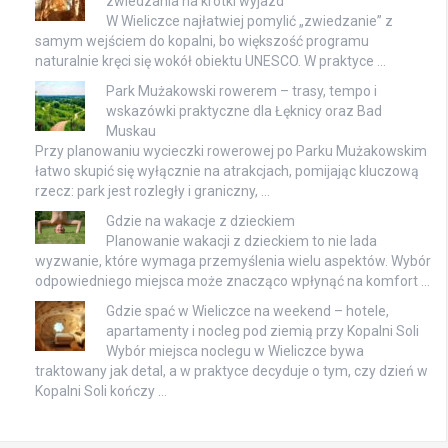
zwiedzania na krótki wyjazd
W Wieliczce najłatwiej pomylić „zwiedzanie” z
samym wejściem do kopalni, bo większość programu
naturalnie kręci się wokół obiektu UNESCO. W praktyce …
Park Mużakowski rowerem – trasy, tempo i
wskazówki praktyczne dla Łęknicy oraz Bad
Muskau
Przy planowaniu wycieczki rowerowej po Parku Mużakowskim
łatwo skupić się wyłącznie na atrakcjach, pomijając kluczową
rzecz: park jest rozległy i graniczny, …
Gdzie na wakacje z dzieckiem
Planowanie wakacji z dzieckiem to nie lada
wyzwanie, które wymaga przemyślenia wielu aspektów. Wybór
odpowiedniego miejsca może znacząco wpłynąć na komfort …
Gdzie spać w Wieliczce na weekend – hotele,
apartamenty i nocleg pod ziemią przy Kopalni Soli
Wybór miejsca noclegu w Wieliczce bywa
traktowany jak detal, a w praktyce decyduje o tym, czy dzień w
Kopalni Soli kończy …