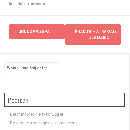
Podróże i turystyka
Zobacz
←
UROCZA WYSPA
KRAKÓW – ATRAKCJE
wpisy
DLA DZIECI.
→
Szukaj:
Podróże
Bełchatów to nie tylko węgiel
Rezerwacja noclegów jest konieczna