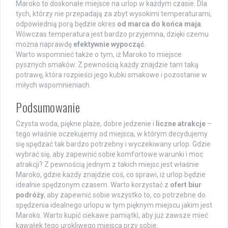
Maroko to doskonałe miejsce na urlop w każdym czasie. Dla
tych, którzy nie przepadają za zbyt wysokimi temperaturami,
odpowiednią porą będzie okres
od marca do końca maja
.
Wówczas temperatura jest bardzo przyjemna, dzięki czemu
można naprawdę
efektywnie wypocząć
.
Warto wspomnieć także o tym, iż Maroko to miejsce
pysznych smaków. Z pewnością każdy znajdzie tam taką
potrawę, która rozpieści jego kubki smakowe i pozostanie w
miłych wspomnieniach.
Podsumowanie
Czysta woda, piękne plaże, dobre jedzenie i
liczne atrakcje
–
tego właśnie oczekujemy od miejsca, w którym decydujemy
się spędzać tak bardzo potrzebny i wyczekiwany urlop. Gdzie
wybrać się, aby zapewnić sobie komfortowe warunki i moc
atrakcji? Z pewnością jednym z takich miejsc jest właśnie
Maroko, gdzie każdy znajdzie coś, co sprawi, iż urlop będzie
idealnie spędzonym czasem. Warto korzystać z
ofert biur
podróży
, aby zapewnić sobie wszystko to, co potrzebne do
spędzenia idealnego urlopu w tym pięknym miejscu jakim jest
Maroko. Warto kupić ciekawe pamiątki, aby już zawsze mieć
kawałek tego urokliwego miejsca przy sobie.