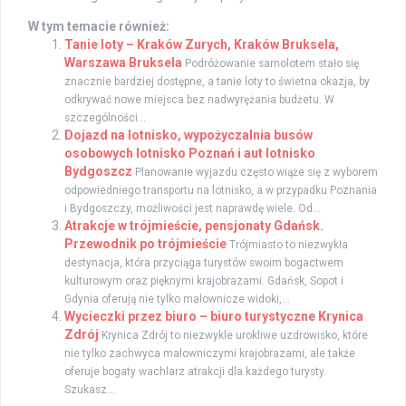
W tym temacie również:
Tanie loty – Kraków Zurych, Kraków Bruksela,
Warszawa Bruksela
Podróżowanie samolotem stało się
znacznie bardziej dostępne, a tanie loty to świetna okazja, by
odkrywać nowe miejsca bez nadwyrężania budżetu. W
szczególności...
Dojazd na lotnisko, wypożyczalnia busów
osobowych lotnisko Poznań i aut lotnisko
Bydgoszcz
Planowanie wyjazdu często wiąże się z wyborem
odpowiedniego transportu na lotnisko, a w przypadku Poznania
i Bydgoszczy, możliwości jest naprawdę wiele. Od...
Atrakcje w trójmieście, pensjonaty Gdańsk.
Przewodnik po trójmieście
Trójmiasto to niezwykła
destynacja, która przyciąga turystów swoim bogactwem
kulturowym oraz pięknymi krajobrazami. Gdańsk, Sopot i
Gdynia oferują nie tylko malownicze widoki,...
Wycieczki przez biuro – biuro turystyczne Krynica
Zdrój
Krynica Zdrój to niezwykle urokliwe uzdrowisko, które
nie tylko zachwyca malowniczymi krajobrazami, ale także
oferuje bogaty wachlarz atrakcji dla każdego turysty.
Szukasz...