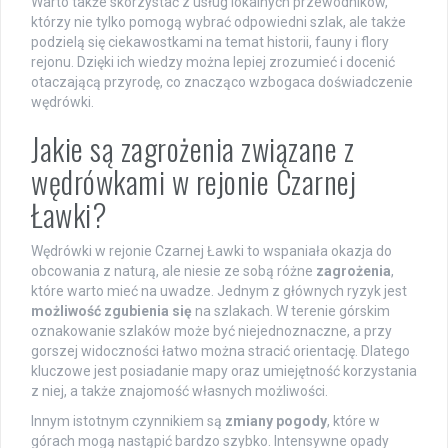
Warto także skorzystać z usług lokalnych przewodników,
którzy nie tylko pomogą wybrać odpowiedni szlak, ale także
podzielą się ciekawostkami na temat historii, fauny i flory
rejonu. Dzięki ich wiedzy można lepiej zrozumieć i docenić
otaczającą przyrodę, co znacząco wzbogaca doświadczenie
wędrówki.
Jakie są zagrożenia związane z
wędrówkami w rejonie Czarnej
Ławki?
Wędrówki w rejonie Czarnej Ławki to wspaniała okazja do
obcowania z naturą, ale niesie ze sobą różne
zagrożenia
,
które warto mieć na uwadze. Jednym z głównych ryzyk jest
możliwość zgubienia się
na szlakach. W terenie górskim
oznakowanie szlaków może być niejednoznaczne, a przy
gorszej widoczności łatwo można stracić orientację. Dlatego
kluczowe jest posiadanie mapy oraz umiejętność korzystania
z niej, a także znajomość własnych możliwości.
Innym istotnym czynnikiem są
zmiany pogody
, które w
górach mogą nastąpić bardzo szybko. Intensywne opady