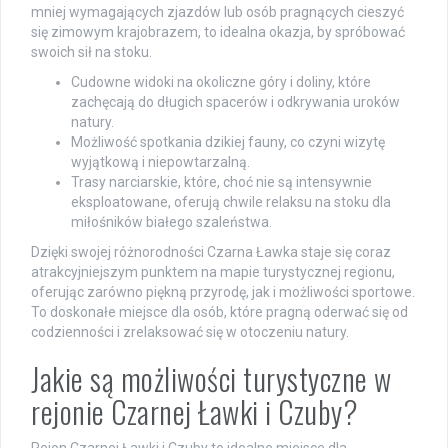
mniej wymagających zjazdów lub osób pragnących cieszyć
się zimowym krajobrazem, to idealna okazja, by spróbować
swoich sił na stoku.
Cudowne widoki na okoliczne góry i doliny, które
zachęcają do długich spacerów i odkrywania uroków
natury.
Możliwość spotkania dzikiej fauny, co czyni wizytę
wyjątkową i niepowtarzalną.
Trasy narciarskie, które, choć nie są intensywnie
eksploatowane, oferują chwile relaksu na stoku dla
miłośników białego szaleństwa.
Dzięki swojej różnorodności Czarna Ławka staje się coraz
atrakcyjniejszym punktem na mapie turystycznej regionu,
oferując zarówno piękną przyrodę, jak i możliwości sportowe.
To doskonałe miejsce dla osób, które pragną oderwać się od
codzienności i zrelaksować się w otoczeniu natury.
Jakie są możliwości turystyczne w
rejonie Czarnej Ławki i Czuby?
Rejon Czarnej Ławki i Czuby to idealne miejsce dla