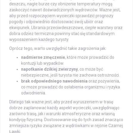
deszczu, nagłe burze czy obniżenie temperatury mogą
zaskoczyć nawet doświadczonych wędrowców. Ważne jest,
aby przed rozpoczęciem wycieczki sprawdzić prognozy
pogody i odpowiednio dostosować swój ubiór oraz
ekwipunek. Ubrania przeciwdeszczowe, ciepłe warstwy oraz
dobra odzież termiczna powinny stać się standardowym
wyposażeniem każdego turysty.
Oprócz tego, warto uwzględnić takie zagrożenia jak:
nadmierne zmęczenie
, które może prowadzić do
kontuzji lub wypadków.
napotkanie dzikiej zwierzyny
, co może być
niebezpieczne, jeśli turysta nie zachowa ostrożności.
brak odpowiedniego nawodnienia
oraz pożywienia,
co może prowadzić do osłabienia organizmu i ryzyka
odwodnienia.
Dlatego tak ważne jest, aby przed wyruszeniem w trasę
dobrze zaplanować każdy aspekt wycieczki, uwzględniając
zarówno trasę, jak i warunki atmosferyczne oraz własną
kondycję fizyczną. Dostosowanie się do tych zasad znacząco
zmniejsza ryzyko związane z wędrówkami w rejonie Czarnej
Ławki.