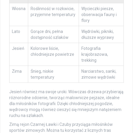
Wiosna
Roślinność w rozkwicie,
Wycieczki piesze,
przyjemne temperatury
obserwacja fauny i
flory
Lato
Gorące dni, pełna
Wędrówki, pikniki,
dostępność szlaków
dłuższe wyprawy
Jesień
Kolorowe liście,
Fotografia
chłodniejsze powietrze
krajobrazowa,
trekking
Zima
Śnieg, niskie
Narciarstwo, sanki,
temperatury
zimowe wędrówki
Jesień również ma swoje uroki. Wówczas drzewa przybierają
różnorodne odcienie, tworząc malownicze pejzaże, idealne
dla miłośników fotografii. Dzięki chłodniejszej pogodzie,
wędrowcy mogą również cieszyć się mniejszym natężeniem
ruchu na szlakach.
Zimą rejon Czarnej Ławki i Czuby przyciąga miłośników
sportów zimowych. Można tu korzystać z licznych tras