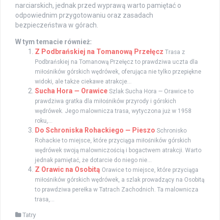
narciarskich, jednak przed wyprawą warto pamiętać o
odpowiednim przygotowaniu oraz zasadach
bezpieczeństwa w górach.
W tym temacie również:
Z Podbrańskiej na Tomanową Przełęcz
Trasa z
Podbrańskiej na Tomanową Przełęcz to prawdziwa uczta dla
miłośników górskich wędrówek, oferująca nie tylko przepiękne
widoki, ale także ciekawe atrakcje...
Sucha Hora — Orawice
Szlak Sucha Hora — Orawice to
prawdziwa gratka dla miłośników przyrody i górskich
wędrówek. Jego malownicza trasa, wytyczona już w 1958
roku,...
Do Schroniska Rohackiego — Pieszo
Schronisko
Rohackie to miejsce, które przyciąga miłośników górskich
wędrówek swoją malowniczością i bogactwem atrakcji. Warto
jednak pamiętać, że dotarcie do niego nie...
Z Orawic na Osobitą
Orawice to miejsce, które przyciąga
miłośników górskich wędrówek, a szlak prowadzący na Osobitą
to prawdziwa perełka w Tatrach Zachodnich. Ta malownicza
trasa,...
Tatry