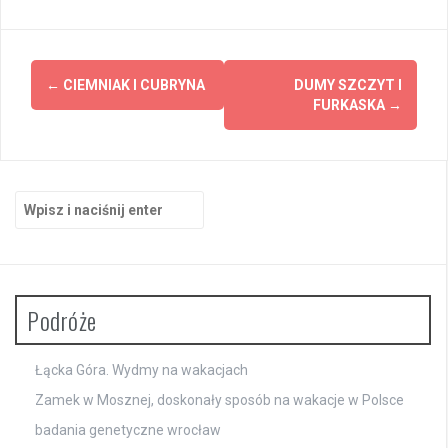
Zobacz
←
CIEMNIAK I CUBRYNA
DUMY SZCZYT I
wpisy
FURKASKA
→
Szukaj:
Podróże
Łącka Góra. Wydmy na wakacjach
Zamek w Mosznej, doskonały sposób na wakacje w Polsce
badania genetyczne wrocław