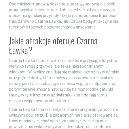
Oba miejsca stanowią doskonałą bazę wypadową dla osób
pragnących odkrywać uroki Tatr i spędzać aktywnie czas w
otoczeniu górskiej przyrody. Dzięki różnorodności trudności
tras, zarówno Czarna Ławka, jak i Czuba będą atrakcyjne dla
turystów o różnych poziomach zaawansowania.
Jakie atrakcje oferuje Czarna
Ławka?
Czarna Ławka to urokliwe miejsce, które przyciąga turystów
nie tylko swoją przyrodą, ale także niezapomnianymi
widokami. W okolicy znajdują się malownicze szczyty górskie
oraz piękne doliny, które zachwycają zarówno miłośników
natury, jak i tych szukających relaksu w górach. Spacerując
po tym terenie, można natknąć się na różnorodne gatunki
fauny, w tym
kozice
oraz
świstaki
, które dodają temu
miejscu wyjątkowego charakteru.
Czarna Ławka to także miejsce, które sprzyja aktywności na
świeżym powietrzu. Dla zapalonych narciarzy oferowane są
trasy narciarskie, choć warto zaznaczyć, że nie są one
powszechnie wykorzystywane. Jednakże, dla amatorów