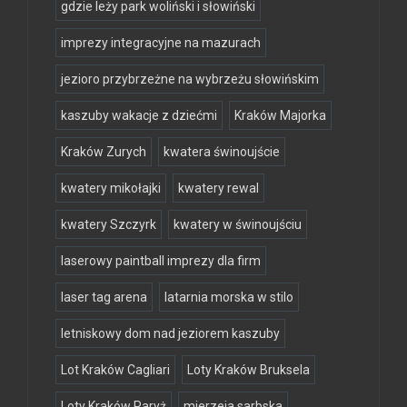
gdzie leży park woliński i słowiński
imprezy integracyjne na mazurach
jezioro przybrzeżne na wybrzeżu słowińskim
kaszuby wakacje z dziećmi
Kraków Majorka
Kraków Zurych
kwatera świnoujście
kwatery mikołajki
kwatery rewal
kwatery Szczyrk
kwatery w świnoujściu
laserowy paintball imprezy dla firm
laser tag arena
latarnia morska w stilo
letniskowy dom nad jeziorem kaszuby
Lot Kraków Cagliari
Loty Kraków Bruksela
Loty Kraków Paryż
mierzeja sarbska